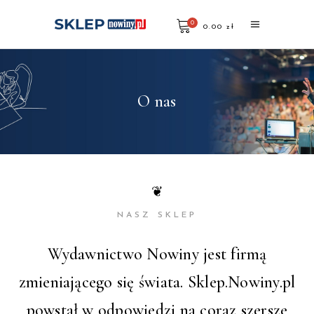
0
0.00
zł
Brak produktów w koszyku.
O nas
❦
NASZ SKLEP
Wydawnictwo Nowiny jest firmą
zmieniającego się świata. Sklep.Nowiny.pl
powstał w odpowiedzi na coraz szersze