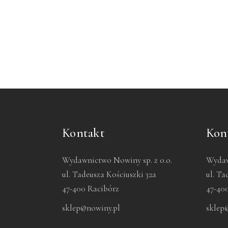
Kontakt
Kon
Wydawnictwo Nowiny sp. z o.o.
Wydaw
ul. Tadeusza Kościuszki 32a
ul. Ta
47-400 Racibórz
47-40
sklep@nowiny.pl
sklep